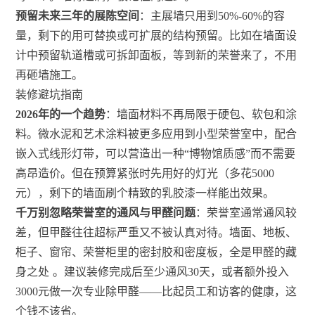
预留未来三年的展陈空间
：主展墙只用到50%-60%的容
量，剩下的用可替换或可扩展的结构预留。比如在墙面设
计中预留轨道槽或可拆卸面板，等到新的荣誉来了，不用
再砸墙施工。
装修避坑指南
2026年的一个趋势
：墙面材料不再局限于硬包、软包和涂
料。微水泥和艺术涂料被更多应用到小型荣誉室中，配合
嵌入式线形灯带，可以营造出一种“博物馆质感”而不需要
高昂造价。但在预算紧张时先用好的灯光（多花5000
元），剩下的墙面刷个精致的乳胶漆一样能出效果。
千万别忽略荣誉室的通风与甲醛问题
：荣誉室通常通风较
差，但甲醛往往超标严重又不被认真对待。墙面、地板、
柜子、窗帘、荣誉柜里的密封胶和密度板，全是甲醛的藏
身之处
。建议装修完成后至少通风30天，或者额外投入
3000元做一次专业除甲醛——比起员工和访客的健康，这
个钱不该省。