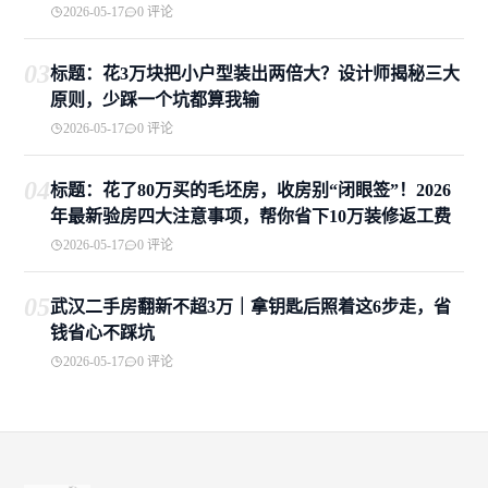
2026-05-17
0 评论
03
标题：花3万块把小户型装出两倍大？设计师揭秘三大
原则，少踩一个坑都算我输
2026-05-17
0 评论
04
标题：花了80万买的毛坯房，收房别“闭眼签”！2026
年最新验房四大注意事项，帮你省下10万装修返工费
2026-05-17
0 评论
05
武汉二手房翻新不超3万｜拿钥匙后照着这6步走，省
钱省心不踩坑
2026-05-17
0 评论