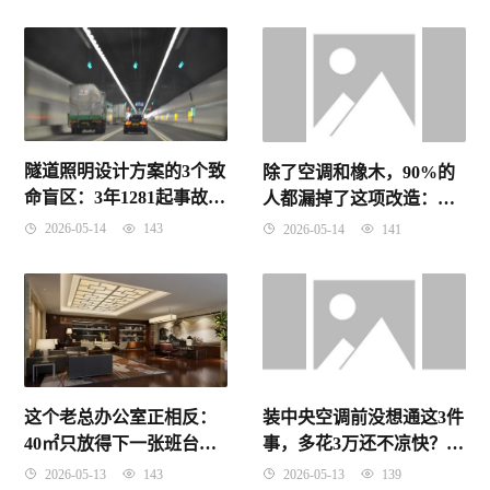
隧道照明设计方案的3个致
除了空调和橡木，90%的
命盲区：3年1281起事故敲
人都漏掉了这项改造：一
响警钟
间10万元以内就能落地的
2026-05-14
143
2026-05-14
141
私人酒窖设计方案
这个老总办公室正相反：
装中央空调前没想通这3件
40㎡只放得下一张班台，
事，多花3万还不凉快？
来个人都没地方坐
2026设计师最怕你看到的
2026-05-13
143
2026-05-13
139