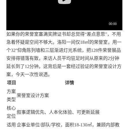
如果你的荣誉室塞满奖牌证书却总觉得“差点意思”，不用
急着怀疑是空间不够大。洛阳一间仅18㎡的荣誉室，用一
个32°仰角陈列墙和三层渐进灯光系统，把128件荣誉展品
安排得错落有致，来访人员平均驻足时间从原来的2分钟
延长到了12分钟。这背后是一套经过验证的荣誉室设计方
案，今天一次性说透。
项目
详情
方案
荣誉室设计方案
类型
核心
叙事逻辑优先、人本化体验、可更新延展
定位
适用
企事业单位/部队/学校，面积18-130㎡，兼顾内部教