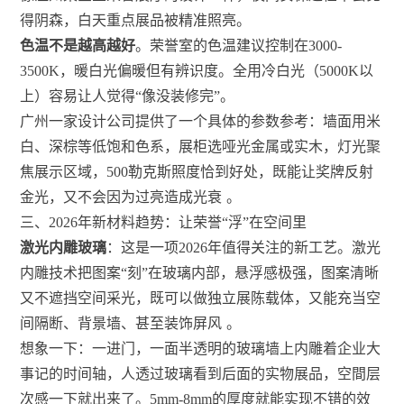
得阴森，白天重点展品被精准照亮。
色温不是越高越好
。荣誉室的色温建议控制在3000-
3500K，暖白光偏暖但有辨识度。全用冷白光（5000K以
上）容易让人觉得“像没装修完”。
广州一家设计公司提供了一个具体的参数参考：墙面用米
白、深棕等低饱和色系，展柜选哑光金属或实木，灯光聚
焦展示区域，500勒克斯照度恰到好处，既能让奖牌反射
金光，又不会因为过亮造成光衰
。
三、2026年新材料趋势：让荣誉“浮”在空间里
激光内雕玻璃
：这是一项2026年值得关注的新工艺。激光
内雕技术把图案“刻”在玻璃内部，悬浮感极强，图案清晰
又不遮挡空间采光，既可以做独立展陈载体，又能充当空
间隔断、背景墙、甚至装饰屏风
。
想象一下：一进门，一面半透明的玻璃墙上内雕着企业大
事记的时间轴，人透过玻璃看到后面的实物展品，空間层
次感一下就出来了。5mm-8mm的厚度就能实现不错的效