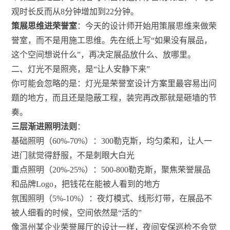
观时长反而从8分钟增加到22分钟。
策展思维进荣誉室
：今天的设计师开始用策展思维来做荣
誉室，而不是用施工思维。先在纸上写“如果没有展品，
这个空间想说什么”，再决定展品放什么、放哪里。
二、灯光不是照亮，是“让人安静下来”
你可能会忽略的是：灯光是荣誉室设计方案里最容易出问
题的地方，而且还是隐蔽工程，装完再改那就是砸墙的节
奏。
三层渐进照明法则
：
基础照明（60%-70%）：300勒克斯，均匀柔和，让人一
进门就觉得舒服，不是刺眼大白光
重点照明（20%-25%）：500-800勒克斯，聚焦荣誉展品
和品牌Logo，把钱花在能被人看到的地方
氛围照明（5%-10%）：夜灯模式、线形灯带，在展品不
被人细看的时候，空间依然是“活的”
像温州某企业荣誉展厅的设计一样，夜间安保巡检不会觉