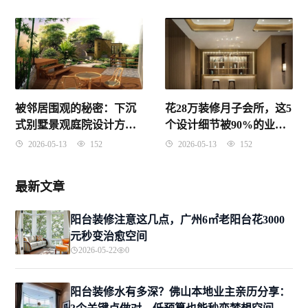
方案
被邻居围观的秘密：下沉
花28万装修月子会所，这5
式别墅景观庭院设计方案
个设计细节被90%的业主
全攻略
忽略了
2026-05-13
152
2026-05-13
152
最新文章
阳台装修注意这几点，广州6㎡老阳台花3000
元秒变治愈空间
2026-05-22
0
阳台装修水有多深？佛山本地业主亲历分享：