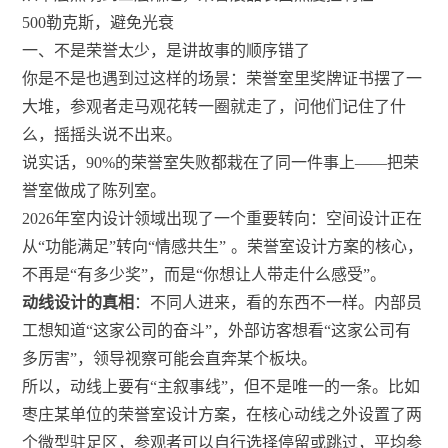
500勒克斯，避免光衰
一、不是荣誉太少，是讲故事的顺序错了
你是不是也遇到过这样的场景：荣誉室里奖牌证书摆了一
大堆，参观者走马观花转一圈就走了，问他们记住了什
么，摇摇头说不出来。
说实话，90%的荣誉室失败都栽在了同一件事上——把荣
誉室做成了陈列室。
2026年室内设计领域出现了一个重要转向：空间设计正在
从“功能满足”转向“情感共生”
。荣誉室设计方案的核心，
不再是“有多少奖”，而是“你想让人带走什么感受”。
动线设计的真相
：不同人进来，看的东西不一样。内部员
工想知道“这家公司的奋斗”，外部访客想看“这家公司有
多厉害”，领导视察可能会直奔某个板块。
所以，动线上要有“主叙事线”，但不是唯一的一条。比如
枣庄某单位的荣誉室设计方案，在核心动线之外设置了两
个微型驻足区，参观者可以自行选择停留或跳过，平均参