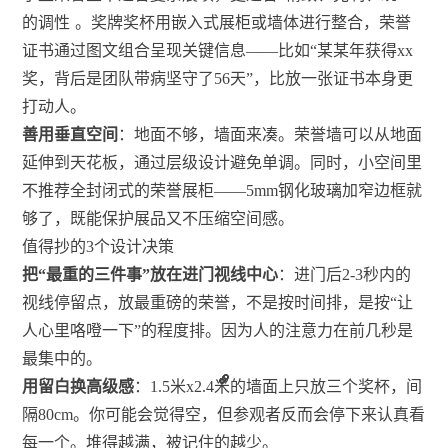
的调性
。奖牌奖杯用嵌入式展柜或墙体进行整合，荣誉
证书通过图文组合呈现关键信息——比如“某某年获得xx
奖，背后是团队带病坚守了56天”，比放一张证书本身更
打动人。
善用垂直空间
：地面不够，墙面来凑。荣誉墙可以从地面
延伸到天花板，通过层级设计避免单调。同时，小空间里
不推荐全封闭式的荣誉展柜——5mm钢化玻璃加窄边框就
够了，既能保护展品又不压缩空间感。
值得抄的3个设计决策
把“最重的三件事”放在进门视线中心
：进门后2-3秒内的
视线停留点，放最重磅的荣誉，不是按时间排，是按“让
人心里咯噔一下”的程度排。因为人的注意力在前几秒是
最集中的。
用留白换高级感
：1.5米x2.4米的墙面上只放三个奖杯，间
隔80cm。你可能会觉得空，但参观者反而会停下来认真看
每一个。堆得越满，被记住的越少。