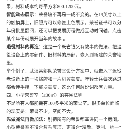
果，材料成本约每平方米800-1200元。
智能动态展示
：荣誉墙不再是一成不变的。在19英寸以上
的触摸屏上，旧照片可以修复上色展示，荣誉证书可以分
年份批量翻阅，还可以把发展历程做成互动时间轴，点击
某个年份就展开当年的故事
。
退役材料的再造
：这是一个既省钱又有故事的做法。把退
役设备上的零部件、旧材料的局部，嵌入到新建的荣誉墙
里。
举个例子：武汉某部队荣誉室设计方案中，就嵌入了退役
老设备上的一块铭牌和一片机翼蒙皮。年轻士兵每次路过
都会伸手摸一下那块蒙皮，这比任何解说词都有力量。
四、小型荣誉室（≤30㎡）的突围法则
不是所有人都能拥有100多平米的荣誉室。很多单位面临
的现实是：荣誉不少，空间不大。
先做减法再做加法
：别把所有的荣誉都塞进同一个房间。
小型荣誉室不适合复杂展项，更适合“精致、克制、统一”