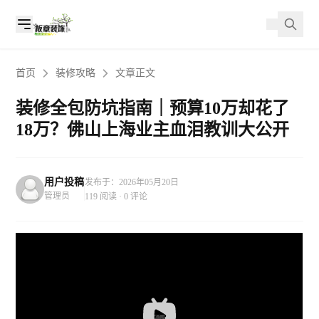
首页
装修攻略
文章正文
装修全包防坑指南｜预算10万却花了
18万？佛山上海业主血泪教训大公开
用户投稿
发布于：2026年05月20日
管理员
119 阅读 · 0 评论
25
27
30
31
41
41
41
31
21
40
41
40
40
2
3
3